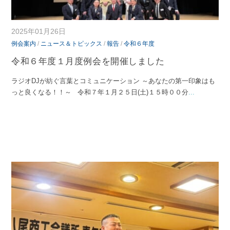
2025年01月26日
例会案内
/
ニュース＆トピックス
/
報告
/
令和６年度
令和６年度１月度例会を開催しました
ラジオDJが紡ぐ言葉とコミュニケーション ～あなたの第一印象はも
っと良くなる！！～ 令和７年１月２５日(土)１５時００分
...