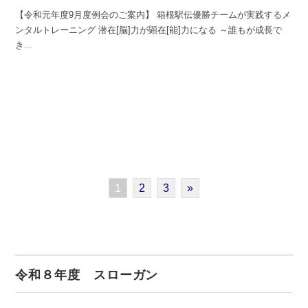
【令和元年度9月度例会のご案内】 箱根駅伝優勝チームが実践するメ
ンタルトレーニング 潜在[脳]力が顕在[能]力になる ～誰もが成長で
き
...
1
2
3
»
令和８年度 スローガン