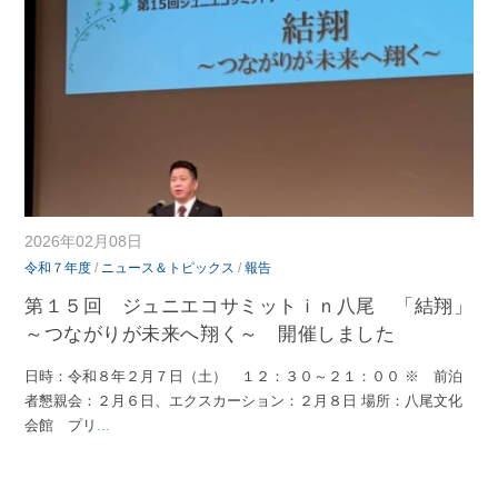
2026年02月08日
令和７年度
/
ニュース＆トピックス
/
報告
第１５回 ジュニエコサミットｉｎ八尾 「結翔」
～つながりが未来へ翔く～ 開催しました
日時：令和８年２月７日（土） １２：３０～２１：００ ※ 前泊
者懇親会：２月６日、エクスカーション：２月８日 場所：八尾文化
会館 プリ
...